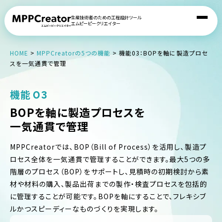
生産技術者のための工程設計ツール
エムピーピークリエイター
HOME
>
MPPCreatorの5つの機能
>
機能03：BOPを軸に製造プロセ
スを一気通貫で管理
機能
03
BOPを軸に製造プロセスを
一気通貫で管理
MPPCreatorでは、BOP（Bill of Process）を活用し、製造プ
ロセス全体を一気通貫で管理することができます。最大5つの多
階層のプロセス（BOP）をサポートし、見積時の初期検討から素
材や材料の購入、製品出荷までの製作・検査プロセスを包括的
に管理することが可能です。BOPを軸にすることで、フレキシブ
ルかつスピーディーなものづくりを実現します。